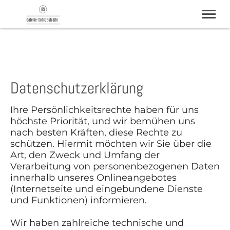
Galerie Schloßstraße, Sonthofen im Allgäu
Aktuelle Ausstellung
Künstler
Datenschutzerklärung
Archiv
Kontakt
Ihre Persönlichkeitsrechte haben für uns
höchste Priorität, und wir bemühen uns
+49 176 34 16 44 83
nach besten Kräften, diese Rechte zu
schützen. Hiermit möchten wir Sie über die
Art, den Zweck und Umfang der
Verarbeitung von personenbezogenen Daten
innerhalb unseres Onlineangebotes
(Internetseite und eingebundene Dienste
und Funktionen) informieren.
Wir haben zahlreiche technische und