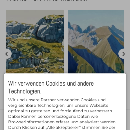
Wir verwenden Cookies und andere
Technologien.
Wir und unsere Partner verwenden Cookies und
vergleichbare Technologien, um unsere Webseite
Hin und Her - Nino Malfatti
So gesehen - Nino Malfatti
optimal zu gestalten und fortlaufend zu verbessern.
Dabei können personenbezogene Daten wie
KONTAKT
Browserinformationen erfasst und analysiert werden.
Vincent Angerer
Durch Klicken auf „Alle akzeptieren“ stimmen Sie der
Galerie-Schloßstraße