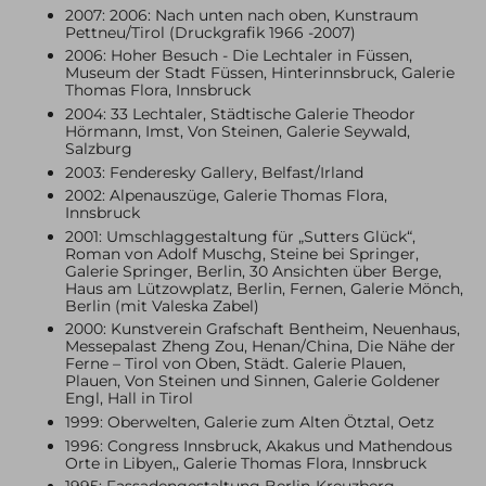
2007: 2006: Nach unten nach oben, Kunstraum
Pettneu/Tirol (Druckgrafik 1966 -2007)
2006: Hoher Besuch - Die Lechtaler in Füssen,
Museum der Stadt Füssen, Hinterinnsbruck, Galerie
Thomas Flora, Innsbruck
2004: 33 Lechtaler, Städtische Galerie Theodor
Hörmann, Imst, Von Steinen, Galerie Seywald,
Salzburg
2003: Fenderesky Gallery, Belfast/Irland
2002: Alpenauszüge, Galerie Thomas Flora,
Innsbruck
2001: Umschlaggestaltung für „Sutters Glück“,
Roman von Adolf Muschg, Steine bei Springer,
Galerie Springer, Berlin, 30 Ansichten über Berge,
Haus am Lützowplatz, Berlin, Fernen, Galerie Mönch,
Berlin (mit Valeska Zabel)
2000: Kunstverein Grafschaft Bentheim, Neuenhaus,
Messepalast Zheng Zou, Henan/China, Die Nähe der
Ferne – Tirol von Oben, Städt. Galerie Plauen,
Plauen, Von Steinen und Sinnen, Galerie Goldener
Engl, Hall in Tirol
1999: Oberwelten, Galerie zum Alten Ötztal, Oetz
1996: Congress Innsbruck, Akakus und Mathendous
Orte in Libyen,, Galerie Thomas Flora, Innsbruck